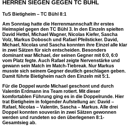
HERREN SIEGEN GEGEN TC BÜHL
TuS Bietigheim – TC Bühl 8:1
Am Sonntag hatte die Herrenmannschaft ihr erstes
Heimspiel gegen den TC Bühl 3. In den Einzeln spielten
David Hettel, Michael Wagner, Nicolas Kiefer, Sascha
Volz, Markus Dobosch und Rafael Pfeilsticker. David,
Michael, Nicolas und Sascha konnten ihre Einzel alle klar
in zwei Sätzen für sich entscheiden. Besonders
dominant war Michael, der seinen Gegner mit 6:0, 6:0
vom Platz fegte. Auch Rafael zeigte Nervenstärke und
gewann sein Match im Match-Tiebreak. Nur Markus
musste sich seinem Gegner deutlich geschlagen geben.
Damit führte Bietigheim nach den Einzeln mit 5:1.
Für die Doppel wurde Michael geschont und durch
Valentin Erdmann ins Team rotiert. Mit dieser
komfortablen Führung ging es in die Doppelrunde. Hier
trat Bietigheim in folgender Aufstellung an: David –
Rafael, Nicolas – Valentin, Sascha – Markus. Alle drei
Doppel konnten souverän in zwei Sätzen gewonnen
werden und rundeten so den überlegenen 8:1-
Gesamtsieg ab.