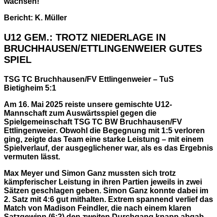
wachsen!
Bericht: K. Müller
U12 GEM.: TROTZ NIEDERLAGE IN
BRUCHHAUSEN/ETTLINGENWEIER GUTES
SPIEL
TSG TC Bruchhausen/FV Ettlingenweier – TuS
Bietigheim 5:1
Am 16. Mai 2025 reiste unsere gemischte U12-
Mannschaft zum Auswärtsspiel gegen die
Spielgemeinschaft TSG TC BW Bruchhausen/FV
Ettlingenweier. Obwohl die Begegnung mit 1:5 verloren
ging, zeigte das Team eine starke Leistung – mit einem
Spielverlauf, der ausgeglichener war, als es das Ergebnis
vermuten lässt.
Max Meyer und Simon Ganz mussten sich trotz
kämpferischer Leistung in ihren Partien jeweils in zwei
Sätzen geschlagen geben. Simon Ganz konnte dabei im
2. Satz mit 4:6 gut mithalten. Extrem spannend verlief das
Match von Madison Feindler, die nach einem klaren
Satzgewinn (6:2) den zweiten Durchgang knapp abgab