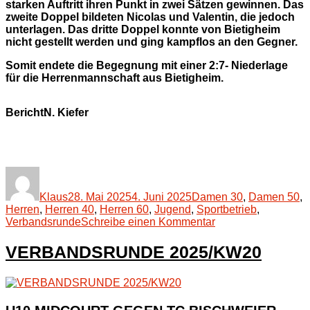
starken Auftritt ihren Punkt in zwei Sätzen gewinnen. Das
zweite Doppel bildeten Nicolas und Valentin, die jedoch
unterlagen. Das dritte Doppel konnte von Bietigheim
nicht gestellt werden und ging kampflos an den Gegner.
Somit endete die Begegnung mit einer 2:7- Niederlage
für die Herrenmannschaft aus Bietigheim.
Bericht:
N. Kiefer
Autor
Veröffentlicht
Kategorien
am
Klaus
28. Mai 2025
4. Juni 2025
Damen 30
,
Damen 50
,
Herren
,
Herren 40
,
Herren 60
,
Jugend
,
Sportbetrieb
,
zu
Verbandsrunde
Schreibe einen Kommentar
VERBANDSRUN
2025/KW21
VERBANDSRUNDE 2025/KW20