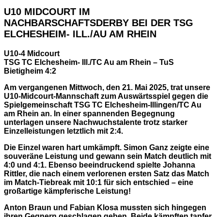
U10 MIDCOURT IM
NACHBARSCHAFTSDERBY BEI DER TSG
ELCHESHEIM- ILL./AU AM RHEIN
U10-4 Midcourt
TSG TC Elchesheim- Ill./TC Au am Rhein – TuS
Bietigheim 4:2
Am vergangenen Mittwoch, den 21. Mai 2025, trat unsere
U10-Midcourt-Mannschaft zum Auswärtsspiel gegen die
Spielgemeinschaft TSG TC Elchesheim-Illingen/TC Au
am Rhein an. In einer spannenden Begegnung
unterlagen unsere Nachwuchstalente trotz starker
Einzelleistungen letztlich mit 2:4.
Die Einzel waren hart umkämpft. Simon Ganz zeigte eine
souveräne Leistung und gewann sein Match deutlich mit
4:0 und 4:1. Ebenso beeindruckend spielte Johanna
Rittler, die nach einem verlorenen ersten Satz das Match
im Match-Tiebreak mit 10:1 für sich entschied – eine
großartige kämpferische Leistung!
Anton Braun und Fabian Klosa mussten sich hingegen
ihren Gegnern geschlagen geben. Beide kämpften tapfer,