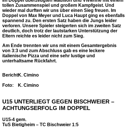
Im Doppel überzeugten Madison und Vivienne mit einem
tollen Zusammenspiel und großem Kampfgeist. Und
wieder mal durften wir uns über einen Sieg freuen. Im
Doppel von Max Meyer und Luca Haupt ging es ebenfalls
spannend zu. Den ersten Satz haben die Jungs leider
verloren. Unsere Spieler steigerten sich im zweiten Satz
deutlich, doch trotz der lautstarken Unterstützung der
Eltern reichte es leider nicht zum Sieg.
Am Ende trennten wir uns mit einem Gesamtergebnis
von 3:3 und zum Abschluss gab es eine leckere
italienische Pizza und eine sehr lustige und
unterhaltsame Rückfahrt.
Bericht:
K. Cimino
Foto:
K. Cimino
U15 UNTERLIEGT GEGEN BISCHWEIER –
ACHTUNGSERFOLG IM DOPPEL
U15-4 gem.
TuS Bietigheim – TC Bischweier 1:5