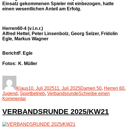
Einsatz gekommenen Spieler mit einbezogen, hatte
einen wesentlichen Anteil am Erfolg.
Herren60-4 (v.l.n.r.)
Alfred Hettel, Peter Linsenbolz, Georg Selzer, Fridolin
Egle, Markus Wagner
Bericht:
F. Egle
Fotos:
K. Müller
Autor
Veröffentlicht
Kategorien
am
Klaus
10. Juli 2025
11. Juli 2025
Damen 50
,
Herren 60
,
Jugend
,
Sportbetrieb
,
Verbandsrunde
Schreibe einen
zu
Kommentar
VERBANDSRUNDE
2025/KW27
VERBANDSRUNDE 2025/KW21