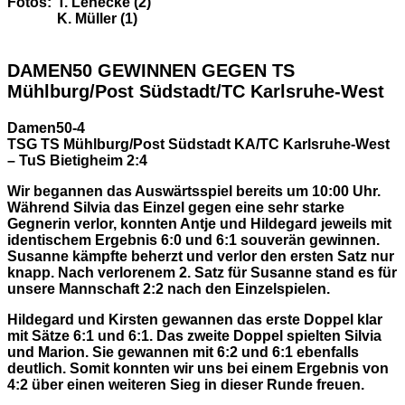
Fotos:
T. Lenecke (2)
K. Müller (1)
DAMEN50 GEWINNEN GEGEN TS
Mühlburg/Post Südstadt/TC Karlsruhe-West
Damen50-4
TSG TS Mühlburg/Post Südstadt KA/TC Karlsruhe-West
– TuS Bietigheim 2:4
Wir begannen das Auswärtsspiel bereits um 10:00 Uhr.
Während Silvia das Einzel gegen eine sehr starke
Gegnerin verlor, konnten Antje und Hildegard jeweils mit
identischem Ergebnis 6:0 und 6:1 souverän gewinnen.
Susanne kämpfte beherzt und verlor den ersten Satz nur
knapp. Nach verlorenem 2. Satz für Susanne stand es für
unsere Mannschaft 2:2 nach den Einzelspielen.
Hildegard und Kirsten gewannen das erste Doppel klar
mit Sätze 6:1 und 6:1. Das zweite Doppel spielten Silvia
und Marion. Sie gewannen mit 6:2 und 6:1 ebenfalls
deutlich. Somit konnten wir uns bei einem Ergebnis von
4:2 über einen weiteren Sieg in dieser Runde freuen.