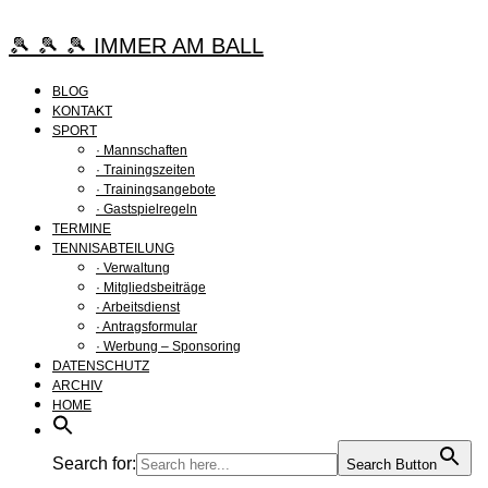
Zum
Inhalt
🎾 🎾 🎾 IMMER AM BALL
springen
BLOG
KONTAKT
SPORT
· Mannschaften
· Trainingszeiten
· Trainingsangebote
· Gastspielregeln
TERMINE
TENNISABTEILUNG
· Verwaltung
· Mitgliedsbeiträge
· Arbeitsdienst
· Antragsformular
· Werbung – Sponsoring
DATENSCHUTZ
ARCHIV
HOME
Search for:
Search Button