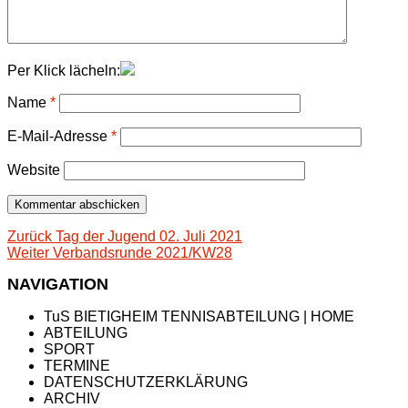
Per Klick lächeln:
Name
*
E-Mail-Adresse
*
Website
Beitragsnavigation
Vorheriger
Zurück
Tag der Jugend 02. Juli 2021
Nächster
Beitrag:
Weiter
Verbandsrunde 2021/KW28
Beitrag:
NAVIGATION
TuS BIETIGHEIM TENNISABTEILUNG | HOME
ABTEILUNG
SPORT
TERMINE
DATENSCHUTZERKLÄRUNG
ARCHIV