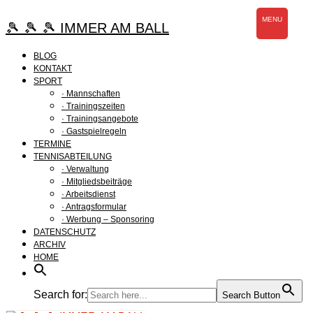
Zum
MENU
Inhalt
🎾 🎾 🎾 IMMER AM BALL
springen
BLOG
KONTAKT
SPORT
· Mannschaften
· Trainingszeiten
· Trainingsangebote
· Gastspielregeln
TERMINE
TENNISABTEILUNG
· Verwaltung
· Mitgliedsbeiträge
· Arbeitsdienst
· Antragsformular
· Werbung – Sponsoring
DATENSCHUTZ
ARCHIV
HOME
Search for:
Search Button