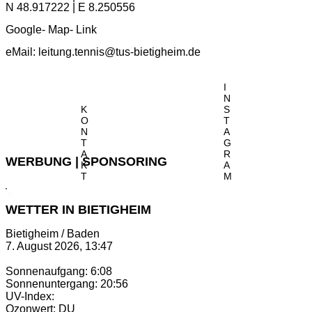
N 48.917222 | E 8.250556
Google- Map- Link
eMail:
leitung.tennis@tus-bietigheim.de
I
N
K
S
O
T
N
A
T
G
A
R
WERBUNG | SPONSORING
K
A
T
M
WETTER IN BIETIGHEIM
Bietigheim / Baden
7. August 2026, 13:47
Sonnenaufgang: 6:08
Sonnenuntergang: 20:56
UV-Index:
Ozonwert: DU