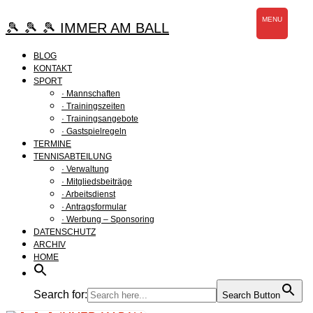
Zum
MENU
Inhalt
🎾 🎾 🎾 IMMER AM BALL
springen
BLOG
KONTAKT
SPORT
· Mannschaften
· Trainingszeiten
· Trainingsangebote
· Gastspielregeln
TERMINE
TENNISABTEILUNG
· Verwaltung
· Mitgliedsbeiträge
· Arbeitsdienst
· Antragsformular
· Werbung – Sponsoring
DATENSCHUTZ
ARCHIV
HOME
Search for:
Search Button