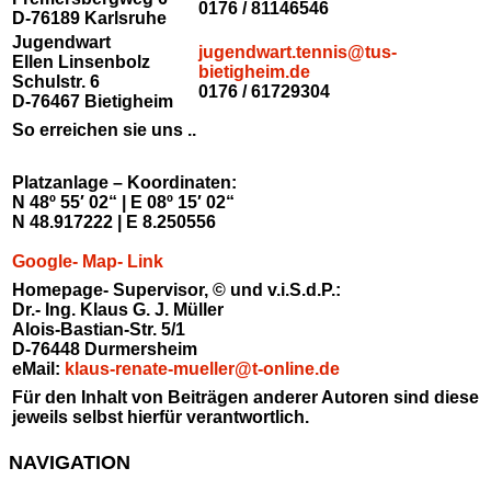
0176 / 81146546
D-76189 Karlsruhe
Jugendwart
jugendwart.tennis@tus-
Ellen Linsenbolz
bietigheim.de
Schulstr. 6
0176 / 61729304
D-76467 Bietigheim
So erreichen sie uns ..
Platzanlage – Koordinaten:
N 48º 55′ 02“ | E 08º 15′ 02“
N 48.917222 | E 8.250556
Google- Map- Link
Homepage- Supervisor, © und v.i.S.d.P.:
Dr.- Ing. Klaus G. J. Müller
Alois-Bastian-Str. 5/1
D-76448 Durmersheim
eMail:
klaus-renate-mueller@t-online.de
Für den Inhalt von Beiträgen anderer Autoren sind diese
jeweils selbst hierfür verantwortlich.
NAVIGATION