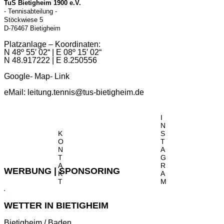
TuS Bietigheim 1900 e.V.
- Tennisabteilung -
Stöckwiese 5
D-76467 Bietigheim
Platzanlage – Koordinaten:
N 48º 55′ 02“ | E 08º 15′ 02“
N 48.917222 | E 8.250556
Google- Map- Link
eMail:
leitung.tennis@tus-bietigheim.de
I
N
K
S
O
T
N
A
T
G
A
R
WERBUNG | SPONSORING
K
A
T
M
WETTER IN BIETIGHEIM
Bietigheim / Baden