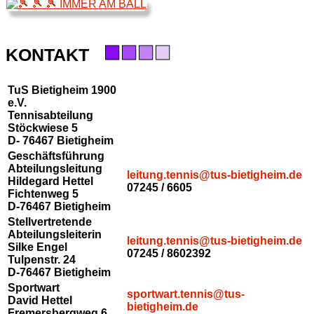
■
■
■
■
KONTAKT
TuS Bietigheim 1900
e.V.
Tennisabteilung
Stöckwiese 5
D- 76467 Bietigheim
Geschäftsführung
Abteilungsleitung
leitung.tennis@tus-bietigheim.de
Hildegard Hettel
07245 / 6605
Fichtenweg 5
D-76467 Bietigheim
Stellvertretende
Abteilungsleiterin
leitung.tennis@tus-bietigheim.de
Silke Engel
07245 / 8602392
Tulpenstr. 24
D-76467 Bietigheim
Sportwart
sportwart.tennis@tus-
David Hettel
bietigheim.de
Fremersbergweg 6