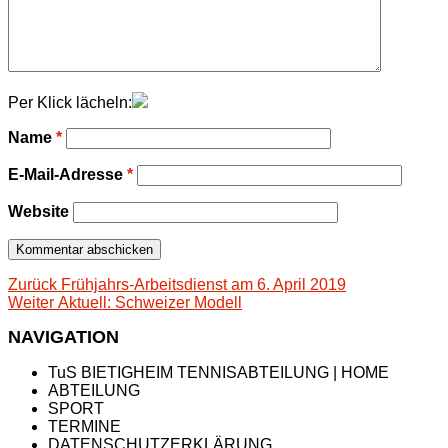
Per Klick lächeln:
Name
*
E-Mail-Adresse
*
Website
Beitragsnavigation
Vorheriger
Zurück
Frühjahrs-Arbeitsdienst am 6. April 2019
Nächster
Beitrag:
Weiter
Aktuell: Schweizer Modell
Beitrag:
NAVIGATION
TuS BIETIGHEIM TENNISABTEILUNG | HOME
ABTEILUNG
SPORT
TERMINE
DATENSCHUTZERKLÄRUNG