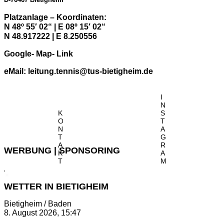
Platzanlage – Koordinaten:
N 48º 55′ 02“ | E 08º 15′ 02“
N 48.917222 | E 8.250556
Google- Map- Link
eMail:
leitung.tennis@tus-bietigheim.de
I
N
K
S
O
T
N
A
T
G
A
R
WERBUNG | SPONSORING
K
A
T
M
WETTER IN BIETIGHEIM
Bietigheim / Baden
8. August 2026, 15:47