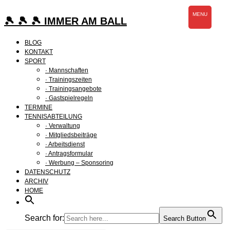
Zum
MENU
Inhalt
🎾 🎾 🎾 IMMER AM BALL
springen
BLOG
KONTAKT
SPORT
· Mannschaften
· Trainingszeiten
· Trainingsangebote
· Gastspielregeln
TERMINE
TENNISABTEILUNG
· Verwaltung
· Mitgliedsbeiträge
· Arbeitsdienst
· Antragsformular
· Werbung – Sponsoring
DATENSCHUTZ
ARCHIV
HOME
Search for:
Search Button