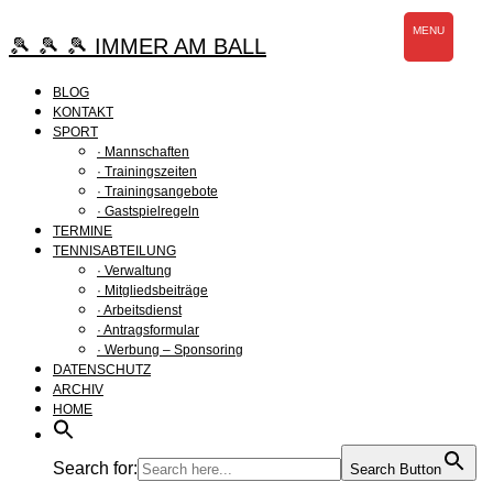
Zum
MENU
Inhalt
🎾 🎾 🎾 IMMER AM BALL
springen
BLOG
KONTAKT
SPORT
· Mannschaften
· Trainingszeiten
· Trainingsangebote
· Gastspielregeln
TERMINE
TENNISABTEILUNG
· Verwaltung
· Mitgliedsbeiträge
· Arbeitsdienst
· Antragsformular
· Werbung – Sponsoring
DATENSCHUTZ
ARCHIV
HOME
Search for:
Search Button