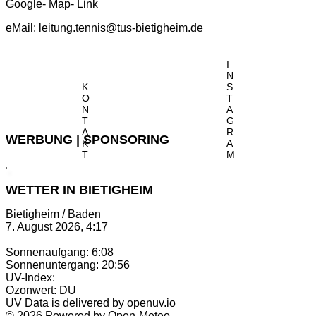
Google- Map- Link
eMail:
leitung.tennis@tus-bietigheim.de
I
N
K
S
O
T
N
A
T
G
A
R
WERBUNG | SPONSORING
K
A
T
M
WETTER IN BIETIGHEIM
Bietigheim / Baden
7. August 2026, 4:17
Sonnenaufgang: 6:08
Sonnenuntergang: 20:56
UV-Index:
Ozonwert: DU
UV Data is delivered by openuv.io
© 2026 Powered by Open-Meteo