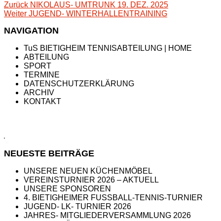
Beitragsnavigation
Vorheriger
Zurück
NIKOLAUS- UMTRUNK 19. DEZ. 2025
Nächster
Beitrag:
Weiter
JUGEND- WINTERHALLENTRAINING
Beitrag:
NAVIGATION
TuS BIETIGHEIM TENNISABTEILUNG | HOME
ABTEILUNG
SPORT
TERMINE
DATENSCHUTZERKLÄRUNG
ARCHIV
KONTAKT
NEUESTE BEITRÄGE
UNSERE NEUEN KÜCHENMÖBEL
VEREINSTURNIER 2026 – AKTUELL
UNSERE SPONSOREN
4. BIETIGHEIMER FUSSBALL-TENNIS-TURNIER
JUGEND- LK- TURNIER 2026
JAHRES- MITGLIEDERVERSAMMLUNG 2026