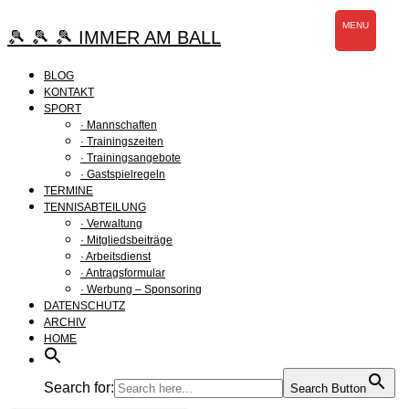
Zum
MENU
Inhalt
🎾 🎾 🎾 IMMER AM BALL
springen
BLOG
KONTAKT
SPORT
· Mannschaften
· Trainingszeiten
· Trainingsangebote
· Gastspielregeln
TERMINE
TENNISABTEILUNG
· Verwaltung
· Mitgliedsbeiträge
· Arbeitsdienst
· Antragsformular
· Werbung – Sponsoring
DATENSCHUTZ
ARCHIV
HOME
Search for:
Search Button