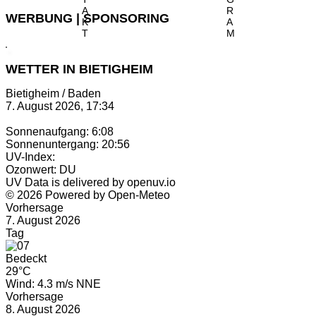
A
R
WERBUNG | SPONSORING
K
A
T
M
WETTER IN BIETIGHEIM
Bietigheim / Baden
7. August 2026, 17:34
Sonnenaufgang: 6:08
Sonnenuntergang: 20:56
UV-Index:
Ozonwert: DU
UV Data is delivered by openuv.io
© 2026 Powered by Open-Meteo
Vorhersage
7. August 2026
Tag
Bedeckt
29°C
Wind: 4.3 m/s NNE
Vorhersage
8. August 2026