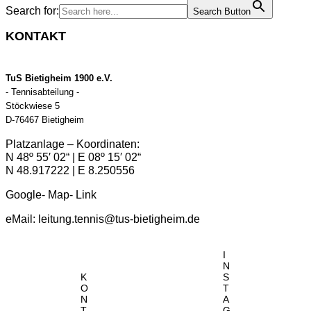
Search for:
Search Button
KONTAKT
TuS Bietigheim 1900 e.V.
- Tennisabteilung -
Stöckwiese 5
D-76467 Bietigheim
Platzanlage – Koordinaten:
N 48º 55′ 02“ | E 08º 15′ 02“
N 48.917222 | E 8.250556
Google- Map- Link
eMail:
leitung.tennis@tus-bietigheim.de
I
N
K
S
O
T
N
A
T
G