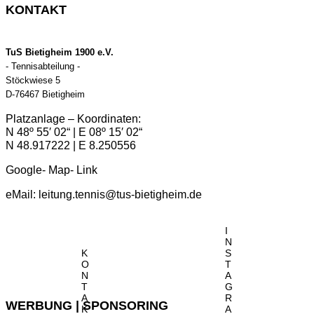
KONTAKT
TuS Bietigheim 1900 e.V.
- Tennisabteilung -
Stöckwiese 5
D-76467 Bietigheim
Platzanlage – Koordinaten:
N 48º 55′ 02“ | E 08º 15′ 02“
N 48.917222 | E 8.250556
Google- Map- Link
eMail:
leitung.tennis@tus-bietigheim.de
I
N
K
S
O
T
N
A
T
G
A
R
WERBUNG | SPONSORING
K
A