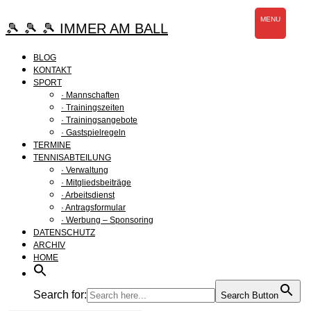
Zum
MENU
Inhalt
🎾 🎾 🎾 IMMER AM BALL
springen
BLOG
KONTAKT
SPORT
· Mannschaften
· Trainingszeiten
· Trainingsangebote
· Gastspielregeln
TERMINE
TENNISABTEILUNG
· Verwaltung
· Mitgliedsbeiträge
· Arbeitsdienst
· Antragsformular
· Werbung – Sponsoring
DATENSCHUTZ
ARCHIV
HOME
Search for:
Search Button