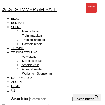
Zum
MENU
Inhalt
🎾 🎾 🎾 IMMER AM BALL
springen
BLOG
KONTAKT
SPORT
· Mannschaften
· Trainingszeiten
· Trainingsangebote
· Gastspielregeln
TERMINE
TENNISABTEILUNG
· Verwaltung
· Mitgliedsbeiträge
· Arbeitsdienst
· Antragsformular
· Werbung – Sponsoring
DATENSCHUTZ
ARCHIV
HOME
Search for:
Search Button