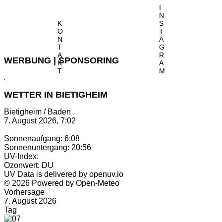
I
N
K
S
O
T
N
A
T
G
A
R
WERBUNG | SPONSORING
K
A
T
M
WETTER IN BIETIGHEIM
Bietigheim / Baden
7. August 2026, 7:02
Sonnenaufgang: 6:08
Sonnenuntergang: 20:56
UV-Index:
Ozonwert: DU
UV Data is delivered by openuv.io
© 2026 Powered by Open-Meteo
Vorhersage
7. August 2026
Tag