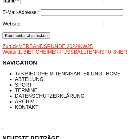
Name
*
E-Mail-Adresse
*
Website
Beitragsnavigation
Vorheriger
Zurück
VERBANDSRUNDE 2022/KW25
Nächster
Beitrag:
Weiter
1. BIETIGHEIMER FUSSBALLTENNISTURNIER
Beitrag:
NAVIGATION
TuS BIETIGHEIM TENNISABTEILUNG | HOME
ABTEILUNG
SPORT
TERMINE
DATENSCHUTZERKLÄRUNG
ARCHIV
KONTAKT
NEUESTE BEITRÄGE