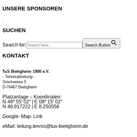
UNSERE SPONSOREN
SUCHEN
Search for:
Search Button
KONTAKT
TuS Bietigheim 1900 e.V.
- Tennisabteilung -
Stöckwiese 5
D-76467 Bietigheim
Platzanlage – Koordinaten:
N 48º 55′ 02“ | E 08º 15′ 02“
N 48.917222 | E 8.250556
Google- Map- Link
eMail:
leitung.tennis@tus-bietigheim.de