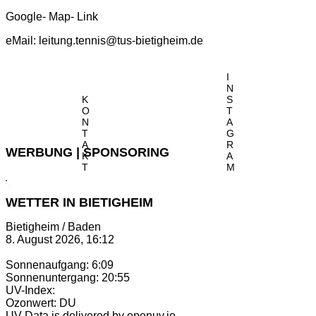
Google- Map- Link
eMail:
leitung.tennis@tus-bietigheim.de
I
N
K
S
O
T
N
A
T
G
A
R
WERBUNG | SPONSORING
K
A
T
M
WETTER IN BIETIGHEIM
Bietigheim / Baden
8. August 2026, 16:12
Sonnenaufgang: 6:09
Sonnenuntergang: 20:55
UV-Index:
Ozonwert: DU
UV Data is delivered by openuv.io