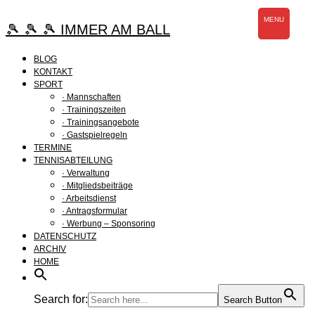
Zum
MENU
Inhalt
🎾 🎾 🎾 IMMER AM BALL
springen
BLOG
KONTAKT
SPORT
· Mannschaften
· Trainingszeiten
· Trainingsangebote
· Gastspielregeln
TERMINE
TENNISABTEILUNG
· Verwaltung
· Mitgliedsbeiträge
· Arbeitsdienst
· Antragsformular
· Werbung – Sponsoring
DATENSCHUTZ
ARCHIV
HOME
Search for:
Search Button