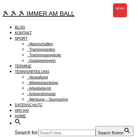
Zum
MENU
Inhalt
🎾 🎾 🎾 IMMER AM BALL
springen
BLOG
KONTAKT
SPORT
· Mannschaften
· Trainingszeiten
· Trainingsangebote
· Gastspielregeln
TERMINE
TENNISABTEILUNG
· Verwaltung
· Mitgliedsbeiträge
· Arbeitsdienst
· Antragsformular
· Werbung – Sponsoring
DATENSCHUTZ
ARCHIV
HOME
Search for:
Search Button