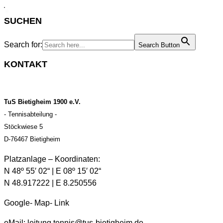
SUCHEN
Search for:
Search Button
KONTAKT
TuS Bietigheim 1900 e.V.
- Tennisabteilung -
Stöckwiese 5
D-76467 Bietigheim
Platzanlage – Koordinaten:
N 48º 55′ 02“ | E 08º 15′ 02“
N 48.917222 | E 8.250556
Google- Map- Link
eMail:
leitung.tennis@tus-bietigheim.de