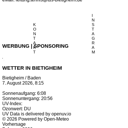
I
N
K
S
O
T
N
A
T
G
A
R
WERBUNG | SPONSORING
K
A
T
M
WETTER IN BIETIGHEIM
Bietigheim / Baden
7. August 2026, 8:15
Sonnenaufgang: 6:08
Sonnenuntergang: 20:56
UV-Index:
Ozonwert: DU
UV Data is delivered by openuv.io
© 2026 Powered by Open-Meteo
Vorhersage