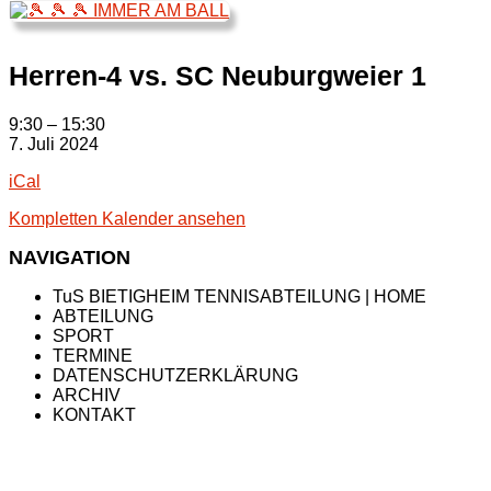
Herren-4 vs. SC Neuburgweier 1
Herren-
9:30
–
15:30
4
7. Juli 2024
vs.
iCal
SC
Neuburgweier
Kompletten Kalender ansehen
1
NAVIGATION
TuS BIETIGHEIM TENNISABTEILUNG | HOME
ABTEILUNG
SPORT
TERMINE
DATENSCHUTZERKLÄRUNG
ARCHIV
KONTAKT