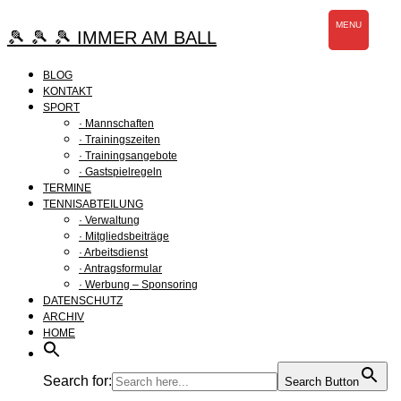
Zum
MENU
Inhalt
🎾 🎾 🎾 IMMER AM BALL
springen
BLOG
KONTAKT
SPORT
· Mannschaften
· Trainingszeiten
· Trainingsangebote
· Gastspielregeln
TERMINE
TENNISABTEILUNG
· Verwaltung
· Mitgliedsbeiträge
· Arbeitsdienst
· Antragsformular
· Werbung – Sponsoring
DATENSCHUTZ
ARCHIV
HOME
Search for:
Search Button