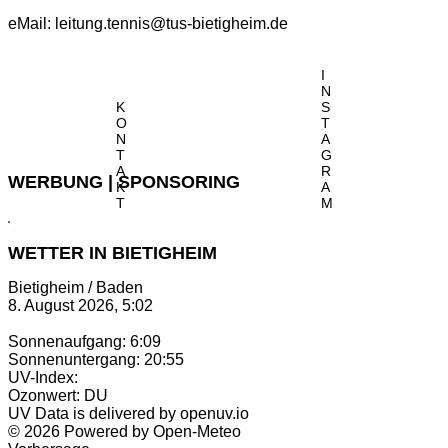
eMail:
leitung.tennis@tus-bietigheim.de
I
N
K
S
O
T
N
A
T
G
A
R
WERBUNG | SPONSORING
K
A
T
M
WETTER IN BIETIGHEIM
Bietigheim / Baden
8. August 2026, 5:02
Sonnenaufgang: 6:09
Sonnenuntergang: 20:55
UV-Index:
Ozonwert: DU
UV Data is delivered by openuv.io
© 2026 Powered by Open-Meteo