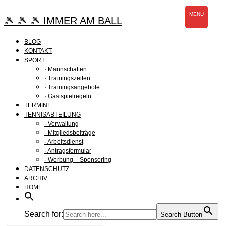
Zum
MENU
Inhalt
🎾 🎾 🎾 IMMER AM BALL
springen
BLOG
KONTAKT
SPORT
· Mannschaften
· Trainingszeiten
· Trainingsangebote
· Gastspielregeln
TERMINE
TENNISABTEILUNG
· Verwaltung
· Mitgliedsbeiträge
· Arbeitsdienst
· Antragsformular
· Werbung – Sponsoring
DATENSCHUTZ
ARCHIV
HOME
Search for:
Search Button