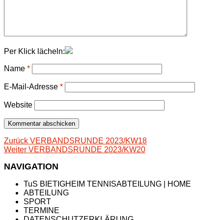
Per Klick lächeln:
Name
*
E-Mail-Adresse
*
Website
Beitragsnavigation
Vorheriger
Zurück
VERBANDSRUNDE 2023/KW18
Nächster
Beitrag:
Weiter
VERBANDSRUNDE 2023/KW20
Beitrag:
NAVIGATION
TuS BIETIGHEIM TENNISABTEILUNG | HOME
ABTEILUNG
SPORT
TERMINE
DATENSCHUTZERKLÄRUNG