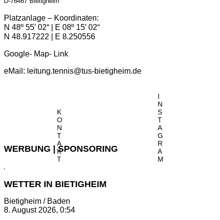
D-76467 Bietigheim
Platzanlage – Koordinaten:
N 48º 55′ 02“ | E 08º 15′ 02“
N 48.917222 | E 8.250556
Google- Map- Link
eMail:
leitung.tennis@tus-bietigheim.de
I
N
K
S
O
T
N
A
T
G
A
R
WERBUNG | SPONSORING
K
A
T
M
WETTER IN BIETIGHEIM
Bietigheim / Baden
8. August 2026, 0:54