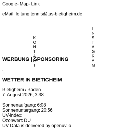
Google- Map- Link
eMail:
leitung.tennis@tus-bietigheim.de
I
N
K
S
O
T
N
A
T
G
A
R
WERBUNG | SPONSORING
K
A
T
M
WETTER IN BIETIGHEIM
Bietigheim / Baden
7. August 2026, 3:38
Sonnenaufgang: 6:08
Sonnenuntergang: 20:56
UV-Index:
Ozonwert: DU
UV Data is delivered by openuv.io