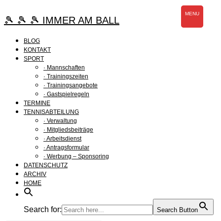
Zum
MENU
Inhalt
🎾 🎾 🎾 IMMER AM BALL
springen
BLOG
KONTAKT
SPORT
· Mannschaften
· Trainingszeiten
· Trainingsangebote
· Gastspielregeln
TERMINE
TENNISABTEILUNG
· Verwaltung
· Mitgliedsbeiträge
· Arbeitsdienst
· Antragsformular
· Werbung – Sponsoring
DATENSCHUTZ
ARCHIV
HOME
Search for:
Search Button