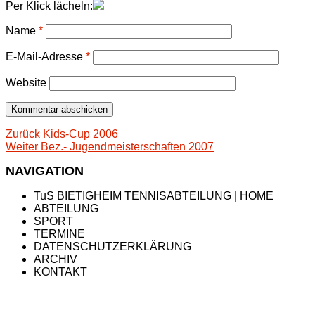
Per Klick lächeln:
Name
*
E-Mail-Adresse
*
Website
Beitragsnavigation
Vorheriger
Zurück
Kids-Cup 2006
Nächster
Beitrag:
Weiter
Bez.- Jugendmeisterschaften 2007
Beitrag:
NAVIGATION
TuS BIETIGHEIM TENNISABTEILUNG | HOME
ABTEILUNG
SPORT
TERMINE
DATENSCHUTZERKLÄRUNG
ARCHIV
KONTAKT