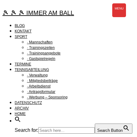
Zum
MENU
Inhalt
🎾 🎾 🎾 IMMER AM BALL
springen
BLOG
KONTAKT
SPORT
· Mannschaften
· Trainingszeiten
· Trainingsangebote
· Gastspielregeln
TERMINE
TENNISABTEILUNG
· Verwaltung
· Mitgliedsbeiträge
· Arbeitsdienst
· Antragsformular
· Werbung – Sponsoring
DATENSCHUTZ
ARCHIV
HOME
Search for:
Search Button