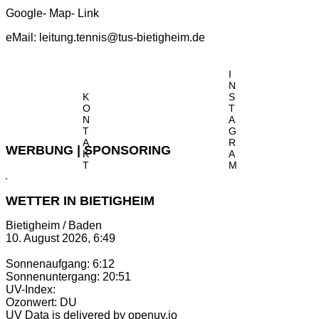
Google- Map- Link
eMail:
leitung.tennis@tus-bietigheim.de
I
N
K
S
O
T
N
A
T
G
A
R
WERBUNG | SPONSORING
K
A
T
M
WETTER IN BIETIGHEIM
Bietigheim / Baden
10. August 2026, 6:49
Sonnenaufgang: 6:12
Sonnenuntergang: 20:51
UV-Index:
Ozonwert: DU
UV Data is delivered by openuv.io