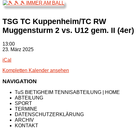
TSG TC Kuppenheim/TC RW
Muggensturm 2 vs. U12 gem. II (4er)
TSG
13:00
TC
23. März 2025
Kuppenheim/TC
iCal
RW
Muggensturm
Kompletten Kalender ansehen
2
vs.
NAVIGATION
U12
gem.
TuS BIETIGHEIM TENNISABTEILUNG | HOME
II
ABTEILUNG
(4er)
SPORT
TERMINE
DATENSCHUTZERKLÄRUNG
ARCHIV
KONTAKT