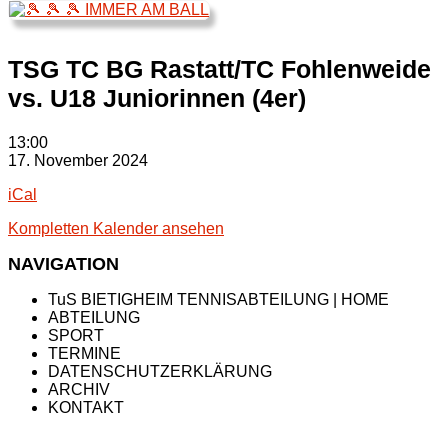
TSG TC BG Rastatt/TC Fohlenweide
vs. U18 Juniorinnen (4er)
TSG
13:00
TC
17. November 2024
BG
iCal
Rastatt/TC
Fohlenweide
Kompletten Kalender ansehen
vs.
U18
NAVIGATION
Juniorinnen
(4er)
TuS BIETIGHEIM TENNISABTEILUNG | HOME
ABTEILUNG
SPORT
TERMINE
DATENSCHUTZERKLÄRUNG
ARCHIV
KONTAKT