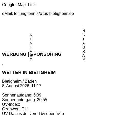
Google- Map- Link
eMail:
leitung.tennis@tus-bietigheim.de
I
N
K
S
O
T
N
A
T
G
A
R
WERBUNG | SPONSORING
K
A
T
M
WETTER IN BIETIGHEIM
Bietigheim / Baden
8. August 2026, 11:17
Sonnenaufgang: 6:09
Sonnenuntergang: 20:55
UV-Index:
Ozonwert: DU
UV Data is delivered by openuv.io