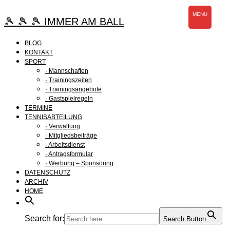
Zum
MENU
Inhalt
🎾 🎾 🎾 IMMER AM BALL
springen
BLOG
KONTAKT
SPORT
· Mannschaften
· Trainingszeiten
· Trainingsangebote
· Gastspielregeln
TERMINE
TENNISABTEILUNG
· Verwaltung
· Mitgliedsbeiträge
· Arbeitsdienst
· Antragsformular
· Werbung – Sponsoring
DATENSCHUTZ
ARCHIV
HOME
Search for:
Search Button