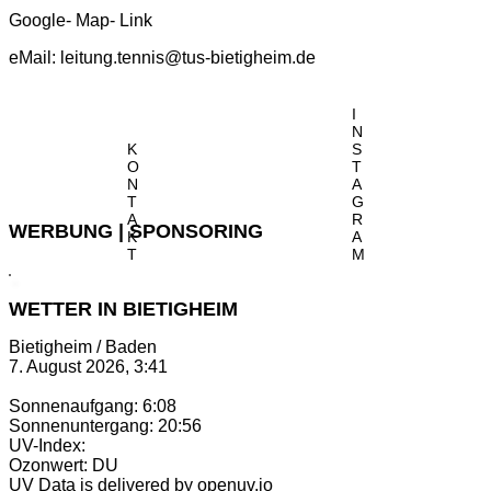
Google- Map- Link
eMail:
leitung.tennis@tus-bietigheim.de
I
N
K
S
O
T
N
A
T
G
A
R
WERBUNG | SPONSORING
K
A
T
M
WETTER IN BIETIGHEIM
Bietigheim / Baden
7. August 2026, 3:41
Sonnenaufgang: 6:08
Sonnenuntergang: 20:56
UV-Index:
Ozonwert: DU
UV Data is delivered by openuv.io