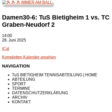
Damen30-6: TuS Bietigheim 1 vs. TC
Graben-Neudorf 2
Damen30-
14:00
6:
28. Juni 2025
TuS
iCal
Bietigheim
1
Kompletten Kalender ansehen
vs.
TC
NAVIGATION
Graben-
Neudorf
TuS BIETIGHEIM TENNISABTEILUNG | HOME
2
ABTEILUNG
SPORT
TERMINE
DATENSCHUTZERKLÄRUNG
ARCHIV
KONTAKT