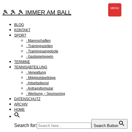
Zum
MENU
Inhalt
🎾 🎾 🎾 IMMER AM BALL
springen
BLOG
KONTAKT
SPORT
· Mannschaften
· Trainingszeiten
· Trainingsangebote
· Gastspielregeln
TERMINE
TENNISABTEILUNG
· Verwaltung
· Mitgliedsbeiträge
· Arbeitsdienst
· Antragsformular
· Werbung – Sponsoring
DATENSCHUTZ
ARCHIV
HOME
Search for:
Search Button