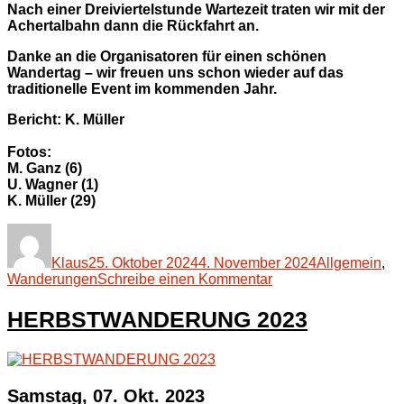
Nach einer Dreiviertelstunde Wartezeit traten wir mit der
Achertalbahn dann die Rückfahrt an.
Danke an die Organisatoren für einen schönen
Wandertag – wir freuen uns schon wieder auf das
traditionelle Event im kommenden Jahr.
Bericht: K. Müller
Fotos:
M. Ganz (6)
U. Wagner (1)
K. Müller (29)
Autor
Veröffentlicht
Kategorien
am
Klaus
25. Oktober 2024
4. November 2024
Allgemein
,
zu
Wanderungen
Schreibe einen Kommentar
HERBSTWANDER
2024
HERBSTWANDERUNG 2023
Samstag, 07. Okt. 2023