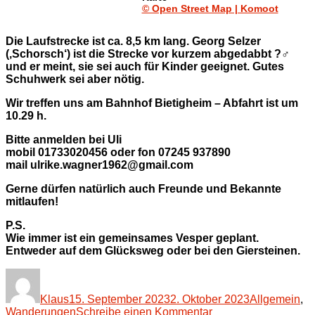
© Open Street Map | Komoot
Die Laufstrecke ist ca. 8,5 km lang. Georg Selzer
(‚Schorsch‘) ist die Strecke vor kurzem abgedabbt ?‍♂️
und er meint, sie sei auch für Kinder geeignet. Gutes
Schuhwerk sei aber nötig.
Wir treffen uns am Bahnhof Bietigheim – Abfahrt ist um
10.29 h.
Bitte anmelden bei Uli
mobil 01733020456 oder fon 07245 937890
mail ulrike.wagner1962@gmail.com
Gerne dürfen natürlich auch Freunde und Bekannte
mitlaufen!
P.S.
Wie immer ist ein gemeinsames Vesper geplant.
Entweder auf dem Glücksweg oder bei den Giersteinen.
Autor
Veröffentlicht
Kategorien
am
Klaus
15. September 2023
2. Oktober 2023
Allgemein
,
zu
Wanderungen
Schreibe einen Kommentar