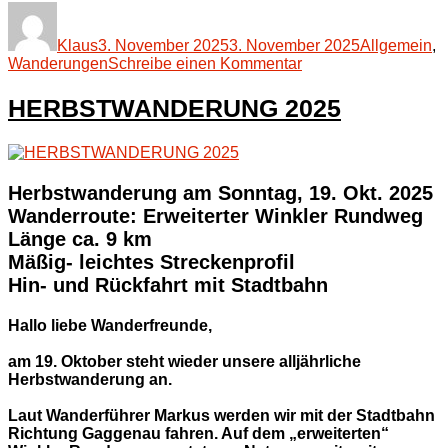
Autor
Veröffentlicht
Kategorien
am
Klaus
3. November 2025
3. November 2025
Allgemein
,
zu
Wanderungen
Schreibe einen Kommentar
HERBSTWANDER
2025
HERBSTWANDERUNG 2025
Herbstwanderung am Sonntag, 19. Okt. 2025
Wanderroute: Erweiterter Winkler Rundweg
Länge ca. 9 km
Mäßig- leichtes Streckenprofil
Hin- und Rückfahrt mit Stadtbahn
Hallo liebe Wanderfreunde,
am 19. Oktober steht wieder unsere alljährliche
Herbstwanderung an.
Laut Wanderführer Markus werden wir mit der Stadtbahn
Richtung Gaggenau fahren. Auf dem „erweiterten“