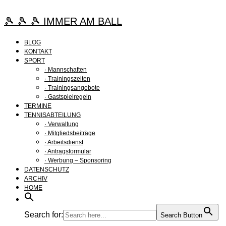
Zum
Inhalt
🎾 🎾 🎾 IMMER AM BALL
springen
BLOG
KONTAKT
SPORT
· Mannschaften
· Trainingszeiten
· Trainingsangebote
· Gastspielregeln
TERMINE
TENNISABTEILUNG
· Verwaltung
· Mitgliedsbeiträge
· Arbeitsdienst
· Antragsformular
· Werbung – Sponsoring
DATENSCHUTZ
ARCHIV
HOME
Search for:
Search Button