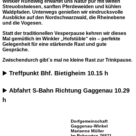
Winkler Rundweg erwartet uns Natur pur mit weiten
Streuobstwiesen, sanften Pferdeweiden und kühlen
Waldpfaden.
Unterwegs genießen wir eindrucksvolle
Ausblicke auf den Nordschwarzwald, die Rheinebene
und die Vogesen.
Statt der traditionellen Vesperpause kehren wir dieses
Mal gemütlich im Winkler „Hofstüble“ ein – perfekte
Gelegenheit für eine stärkende Rast und gute
Gespräche.
Zwischendurch gibt´s mal ne kleine Rast zur Trinkpause.
▶️
Treffpunkt Bhf. Bietigheim 10.15 h
▶️
Abfahrt S-Bahn Richtung Gaggenau 10.29
h
Dorfgemeinschaft
Gaggenau-Winkel
Marianne Müller
Im Rehgarten 76571