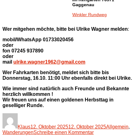
Gaggenau
Winkler Rundweg
Wer mitgehen möchte, bitte bei Ulrike Wagner melden
:
mobil/WhatsApp 01733020456
oder
fon 07245 937890
oder
mail
ulrike.wagner1962@gmail.com
Wer Fahrkarten benötigt, meldet sich bitte bis
Donnerstag, 16.10. 11:00 Uhr ebenfalls direkt bei Ulrike.
Wie immer sind natürlich auch Freunde und Bekannte
herzlich willkommen !
Wir freuen uns auf einen goldenen Herbsttag in
geselliger Runde.
Autor
Veröffentlicht
Kategorien
am
Klaus
12. Oktober 2025
12. Oktober 2025
Allgemein
,
zu
Wanderungen
Schreibe einen Kommentar
HERBSTWANDER