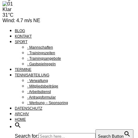
Klar
31°C
Wind: 4.7 m/s NE
BLOG
KONTAKT
SPORT
· Mannschaften
· Trainingszeiten
· Trainingsangebote
· Gastspielregeln
TERMINE
TENNISABTEILUNG
· Verwaltung
· Mitgliedsbeiträge
· Arbeitsdienst
· Antragsformular
· Werbung – Sponsoring
DATENSCHUTZ
ARCHIV
HOME
Search for:
Search Button