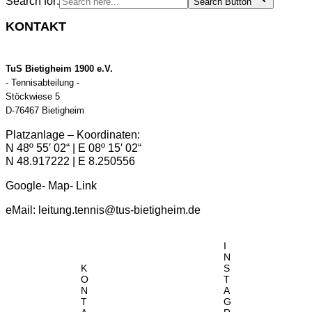
Search for:
Search Button
KONTAKT
TuS Bietigheim 1900 e.V.
- Tennisabteilung -
Stöckwiese 5
D-76467 Bietigheim
Platzanlage – Koordinaten:
N 48º 55′ 02“ | E 08º 15′ 02“
N 48.917222 | E 8.250556
Google- Map- Link
eMail:
leitung.tennis@tus-bietigheim.de
I
N
K
S
O
T
N
A
T
G