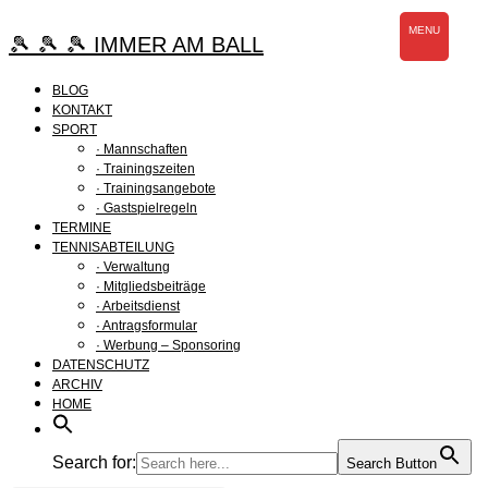
Zum
MENU
Inhalt
🎾 🎾 🎾 IMMER AM BALL
springen
BLOG
KONTAKT
SPORT
· Mannschaften
· Trainingszeiten
· Trainingsangebote
· Gastspielregeln
TERMINE
TENNISABTEILUNG
· Verwaltung
· Mitgliedsbeiträge
· Arbeitsdienst
· Antragsformular
· Werbung – Sponsoring
DATENSCHUTZ
ARCHIV
HOME
Search for:
Search Button