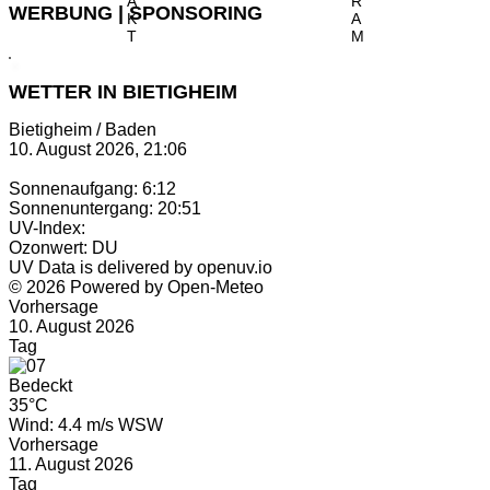
A
R
WERBUNG | SPONSORING
K
A
T
M
WETTER IN BIETIGHEIM
Bietigheim / Baden
10. August 2026, 21:06
Sonnenaufgang: 6:12
Sonnenuntergang: 20:51
UV-Index:
Ozonwert: DU
UV Data is delivered by openuv.io
© 2026 Powered by Open-Meteo
Vorhersage
10. August 2026
Tag
Bedeckt
35°C
Wind: 4.4 m/s WSW
Vorhersage
11. August 2026
Tag