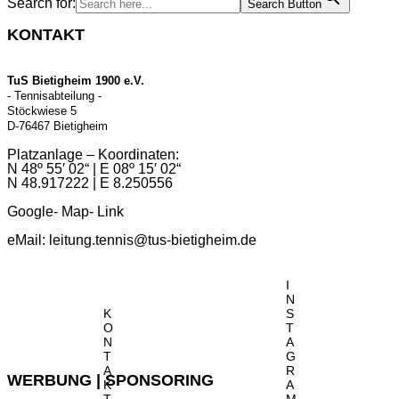
Search for:
Search Button
KONTAKT
TuS Bietigheim 1900 e.V.
- Tennisabteilung -
Stöckwiese 5
D-76467 Bietigheim
Platzanlage – Koordinaten:
N 48º 55′ 02“ | E 08º 15′ 02“
N 48.917222 | E 8.250556
Google- Map- Link
eMail:
leitung.tennis@tus-bietigheim.de
I
N
K
S
O
T
N
A
T
G
A
R
WERBUNG | SPONSORING
K
A
T
M