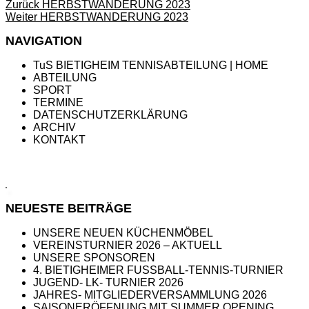
Beitragsnavigation
Vorheriger
Zurück
HERBSTWANDERUNG 2023
Nächster
Beitrag:
Weiter
HERBSTWANDERUNG 2023
Beitrag:
NAVIGATION
TuS BIETIGHEIM TENNISABTEILUNG | HOME
ABTEILUNG
SPORT
TERMINE
DATENSCHUTZERKLÄRUNG
ARCHIV
KONTAKT
NEUESTE BEITRÄGE
UNSERE NEUEN KÜCHENMÖBEL
VEREINSTURNIER 2026 – AKTUELL
UNSERE SPONSOREN
4. BIETIGHEIMER FUSSBALL-TENNIS-TURNIER
JUGEND- LK- TURNIER 2026
JAHRES- MITGLIEDERVERSAMMLUNG 2026
SAISONERÖFFNUNG MIT SUMMER OPENING