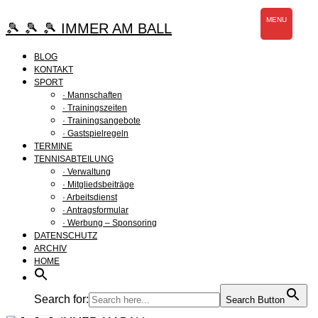
Zum
MENU
Inhalt
🎾 🎾 🎾 IMMER AM BALL
springen
BLOG
KONTAKT
SPORT
· Mannschaften
· Trainingszeiten
· Trainingsangebote
· Gastspielregeln
TERMINE
TENNISABTEILUNG
· Verwaltung
· Mitgliedsbeiträge
· Arbeitsdienst
· Antragsformular
· Werbung – Sponsoring
DATENSCHUTZ
ARCHIV
HOME
Search for:
Search Button