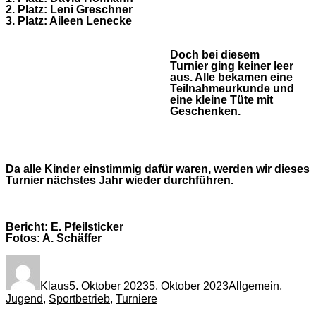
2. Platz: Leni Greschner
3. Platz: Aileen Lenecke
Doch bei diesem
Turnier ging keiner leer
aus. Alle bekamen eine
Teilnahmeurkunde und
eine kleine Tüte mit
Geschenken.
Da alle Kinder einstimmig dafür waren, werden wir dieses
Turnier nächstes Jahr wieder durchführen.
Bericht: E. Pfeilsticker
Fotos: A. Schäffer
Autor
Veröffentlicht
Kategorien
am
Klaus
5. Oktober 2023
5. Oktober 2023
Allgemein
,
Jugend
,
Sportbetrieb
,
Turniere