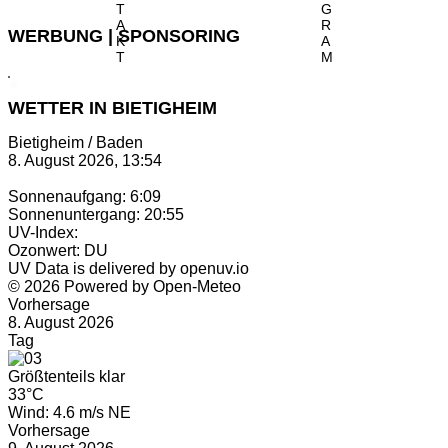
T
G
A
R
WERBUNG | SPONSORING
K
A
T
M
WETTER IN BIETIGHEIM
Bietigheim / Baden
8. August 2026, 13:54
Sonnenaufgang: 6:09
Sonnenuntergang: 20:55
UV-Index:
Ozonwert: DU
UV Data is delivered by openuv.io
© 2026 Powered by Open-Meteo
Vorhersage
8. August 2026
Tag
Größtenteils klar
33°C
Wind: 4.6 m/s NE
Vorhersage