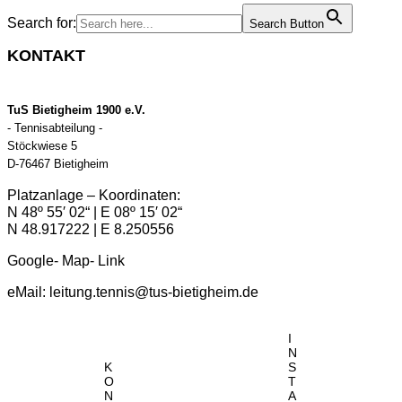
Search for:
Search Button
KONTAKT
TuS Bietigheim 1900 e.V.
- Tennisabteilung -
Stöckwiese 5
D-76467 Bietigheim
Platzanlage – Koordinaten:
N 48º 55′ 02“ | E 08º 15′ 02“
N 48.917222 | E 8.250556
Google- Map- Link
eMail:
leitung.tennis@tus-bietigheim.de
I
N
K
S
O
T
N
A