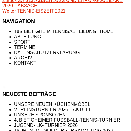
Beitragsnavigation
Vorheriger
Zurück
SAISONABSCHLUSS UND EHRUNG JUBILARE
Beitrag:
2020 – ABSAGE
Nächster
Weiter
TENNIS-EISZEIT 2021
Beitrag:
NAVIGATION
TuS BIETIGHEIM TENNISABTEILUNG | HOME
ABTEILUNG
SPORT
TERMINE
DATENSCHUTZERKLÄRUNG
ARCHIV
KONTAKT
NEUESTE BEITRÄGE
UNSERE NEUEN KÜCHENMÖBEL
VEREINSTURNIER 2026 – AKTUELL
UNSERE SPONSOREN
4. BIETIGHEIMER FUSSBALL-TENNIS-TURNIER
JUGEND- LK- TURNIER 2026
JAHRES- MITGLIEDERVERSAMMLUNG 2026