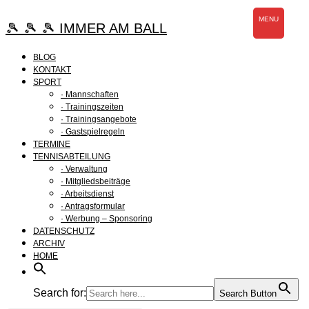
Zum
MENU
Inhalt
🎾 🎾 🎾 IMMER AM BALL
springen
BLOG
KONTAKT
SPORT
· Mannschaften
· Trainingszeiten
· Trainingsangebote
· Gastspielregeln
TERMINE
TENNISABTEILUNG
· Verwaltung
· Mitgliedsbeiträge
· Arbeitsdienst
· Antragsformular
· Werbung – Sponsoring
DATENSCHUTZ
ARCHIV
HOME
Search for:
Search Button